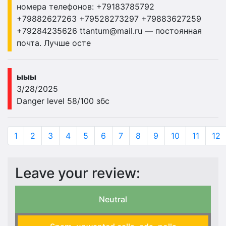
номера телефонов: +79183785792
+79882627263 +79528273297 +79883627259
+79284235626
ttantum@mail.ru
— постоянная
почта. Лучше осте
ыыы
3/28/2025
Danger level 58/100 збс
1
2
3
4
5
6
7
8
9
10
11
12
Leave your review:
Neutral