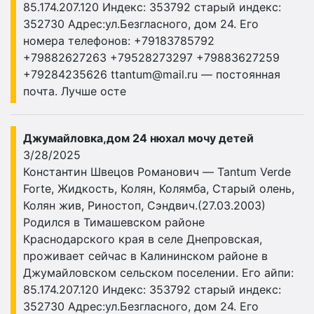
85.174.207.120 Индекс: 353792 старый индекс:
352730 Адрес:ул.Безгласного, дом 24. Его
номера телефонов: +79183785792
+79882627263 +79528273297 +79883627259
+79284235626
ttantum@mail.ru
— постоянная
почта. Лучше осте
Джумайловка,дом 24 нюхал мочу детей
3/28/2025
Константин Швецов Романович — Tantum Verde
Forte, Жидкость, Колян, Колямба, Старый олень,
Колян жив, Риностоп, Сэндвич.(27.03.2003)
Родился в Тимашевском районе
Краснодарского края в селе Днепровская,
проживает сейчас в Калининском районе в
Джумайловском сельском поселении. Его айпи:
85.174.207.120 Индекс: 353792 старый индекс:
352730 Адрес:ул.Безгласного, дом 24. Его