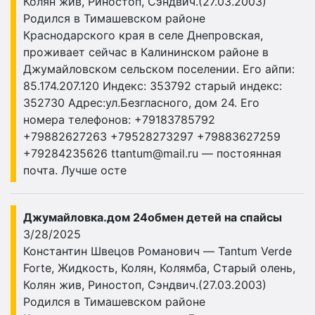
Колян жив, Риностоп, Сэндвич.(27.03.2003)
Родился в Тимашевском районе
Краснодарского края в селе Днепровская,
проживает сейчас в Калининском районе в
Джумайловском сельском поселении. Его айпи:
85.174.207.120 Индекс: 353792 старый индекс:
352730 Адрес:ул.Безгласного, дом 24. Его
номера телефонов: +79183785792
+79882627263 +79528273297 +79883627259
+79284235626
ttantum@mail.ru
— постоянная
почта. Лучше осте
Джумайловка.дом 24обмен детей на спайсы
3/28/2025
Константин Швецов Романович — Tantum Verde
Forte, Жидкость, Колян, Колямба, Старый олень,
Колян жив, Риностоп, Сэндвич.(27.03.2003)
Родился в Тимашевском районе