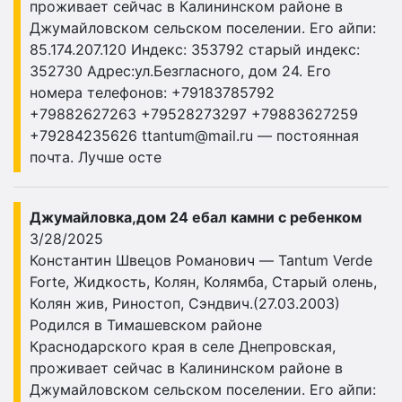
проживает сейчас в Калининском районе в
Джумайловском сельском поселении. Его айпи:
85.174.207.120 Индекс: 353792 старый индекс:
352730 Адрес:ул.Безгласного, дом 24. Его
номера телефонов: +79183785792
+79882627263 +79528273297 +79883627259
+79284235626
ttantum@mail.ru
— постоянная
почта. Лучше осте
Джумайловка,дом 24 ебал камни с ребенком
3/28/2025
Константин Швецов Романович — Tantum Verde
Forte, Жидкость, Колян, Колямба, Старый олень,
Колян жив, Риностоп, Сэндвич.(27.03.2003)
Родился в Тимашевском районе
Краснодарского края в селе Днепровская,
проживает сейчас в Калининском районе в
Джумайловском сельском поселении. Его айпи: