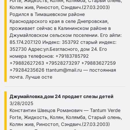
Forte, Жидкость, Колян, Колямба, Старый олень,
Колян жив, Риностоп, Сэндвич.(27.03.2003)
Родился в Тимашевском районе
Краснодарского края в селе Днепровская,
проживает сейчас в Калининском районе в
Джумайловском сельском поселении. Его айпи:
85.174.207.120 Индекс: 353792 старый индекс:
352730 Адрес:ул.Безгласного, дом 24. Его
номера телефонов: +79183785792
+79882627263 +79528273297 +79883627259
+79284235626
ttantum@mail.ru
— постоянная
почта. Лучше осте
Джумайловка,дом 24 продает слезы детей
3/28/2025
Константин Швецов Романович — Tantum Verde
Forte, Жидкость, Колян, Колямба, Старый олень,
Колян жив, Риностоп, Сэндвич.(27.03.2003)