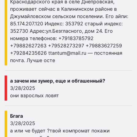
Краснодарского края в селе Днепровская,
проживает сейчас в Калининском районе в
Джумайловском сельском поселении. Его айпи:
85.174.207.120 Индекс: 353792 старый индекс:
352730 Адрес:ул.Безгласного, дом 24. Его
номера телефонов: +79183785792
+79882627263 +79528273297 +79883627259
+79284235626
ttantum@mail.ru
— постоянная
почта. Лучше осте
а зачем им зумер, еще и обгашенный?
3/28/2025
они взрослых ловят
Бгага
3/28/2025
а или че будет ?твой компромат покажи