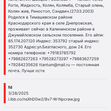
Forte, Жидкость, Колян, Колямба, Старый олень,
Колян жив, Риностоп, Сэндвич.(27.03.2003)
Родился в Тимашевском районе
Краснодарского края в селе Днепровская,
проживает сейчас в Калининском районе в
Джумайловском сельском поселении. Его айпи:
85.174.207.120 Индекс: 353792 старый индекс:
352730 Адрес:ул.Безгласного, дом 24. Его
номера телефонов: +79183785792
+79882627263 +79528273297 +79883627259
+79284235626
ttantum@mail.ru
— постоянная
почта. Лучше осте
fd
3/28/2025
i.ibb.co/nsXhD0w2/8v7-W-Npcraw.jpg