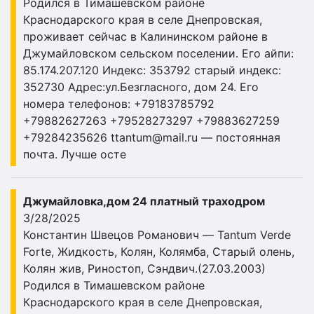
Родился в Тимашевском районе
Краснодарского края в селе Днепровская,
проживает сейчас в Калининском районе в
Джумайловском сельском поселении. Его айпи:
85.174.207.120 Индекс: 353792 старый индекс:
352730 Адрес:ул.Безгласного, дом 24. Его
номера телефонов: +79183785792
+79882627263 +79528273297 +79883627259
+79284235626
ttantum@mail.ru
— постоянная
почта. Лучше осте
Джумайловка,дом 24 платный траходром
3/28/2025
Константин Швецов Романович — Tantum Verde
Forte, Жидкость, Колян, Колямба, Старый олень,
Колян жив, Риностоп, Сэндвич.(27.03.2003)
Родился в Тимашевском районе
Краснодарского края в селе Днепровская,