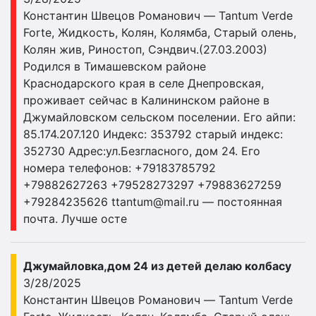
Константин Швецов Романович — Tantum Verde
Forte, Жидкость, Колян, Колямба, Старый олень,
Колян жив, Риностоп, Сэндвич.(27.03.2003)
Родился в Тимашевском районе
Краснодарского края в селе Днепровская,
проживает сейчас в Калининском районе в
Джумайловском сельском поселении. Его айпи:
85.174.207.120 Индекс: 353792 старый индекс:
352730 Адрес:ул.Безгласного, дом 24. Его
номера телефонов: +79183785792
+79882627263 +79528273297 +79883627259
+79284235626
ttantum@mail.ru
— постоянная
почта. Лучше осте
Джумайловка,дом 24 из детей делаю колбасу
3/28/2025
Константин Швецов Романович — Tantum Verde