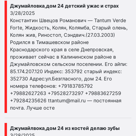
Джумайловка,дом 24 детский ужас и страх
3/28/2025
Константин Швецов Романович — Tantum Verde
Forte, Жидкость, Колян, Колямба, Старый олень,
Колян жив, Риностоп, Сэндвич.(27.03.2003)
Родился в Тимашевском районе
Краснодарского края в селе Днепровская,
проживает сейчас в Калининском районе в
Джумайловском сельском поселении. Его айпи:
85.174.207.120 Индекс: 353792 старый индекс:
352730 Адрес:ул.Безгласного, дом 24. Его
номера телефонов: +79183785792
+79882627263 +79528273297 +79883627259
+79284235626
ttantum@mail.ru
— постоянная
почта. Лучше осте
Джумайлвока,дом 24 из костей делаю зубы
3/28/2025