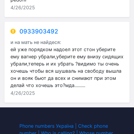
4/26/2025
0933903492
и на мать не найдеся:
ей уже порядком надоел этот стон уберите
ему вагнер убрали,уберите ему внизу сидящих
убрали,теперь и их убрать ?видимо ты очень
хочешь чтобы вся шушваль на свободу вышла
он и вояк бьют да всех и снимают при этом
делай что хочешь это?мда.........
4/26/2025
Phone numbers Україна | Check phone
number | Who is calling? | Whose number