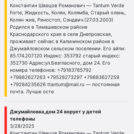
Константин Швецов Романович — Tantum Verde
Forte, Жидкость, Колян, Колямба, Старый олень,
Колян жив, Риностоп, Сэндвич.(27.03.2003)
Родился в Тимашевском районе
Краснодарского края в селе Днепровская,
проживает сейчас в Калининском районе в
Джумайловском сельском поселении. Его айпи:
85.174.207.120 Индекс: 353792 старый индекс:
352730 Адрес:ул.Безгласного, дом 24. Его
номера телефонов: +79183785792
+79882627263 +79528273297 +79883627259
+79284235626
ttantum@mail.ru
— постоянная
почта. Лучше осте
Джумайловка,дом 24 ворует у детей
телефоны
3/28/2025
Константин Швецов Романович — Tantum Verde