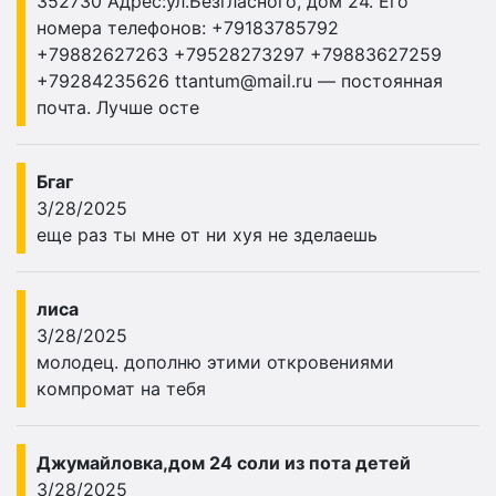
352730 Адрес:ул.Безгласного, дом 24. Его
номера телефонов: +79183785792
+79882627263 +79528273297 +79883627259
+79284235626
ttantum@mail.ru
— постоянная
почта. Лучше осте
Бгаг
3/28/2025
еще раз ты мне от ни хуя не зделаешь
лиса
3/28/2025
молодец. дополню этими откровениями
компромат на тебя
Джумайловка,дом 24 соли из пота детей
3/28/2025