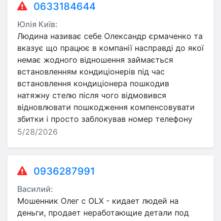
0633184644
Юлія Київ:
Людина називає себе Олександр єрмаченко та
вказує що працює в компанії насправді до якої
немає жодного відношення займається
встановленням кондиціонерів під час
встановлення кондиціонера пошкодив
натяжну стелю після чого відмовився
відновлювати пошкодження компенсовувати
збитки і просто заблокував номер телефону
5/28/2026
0936287991
Василий:
Мошенник Олег с OLX - кидает людей на
деньги, продает неработающие детали под