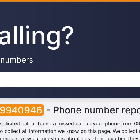
alling?
e numbers
79940946
- Phone number repo
solicited call or found a missed call on your phone from
o collect all information we know on this page. We collect r
ents, reviews or questions about this phone number, they w