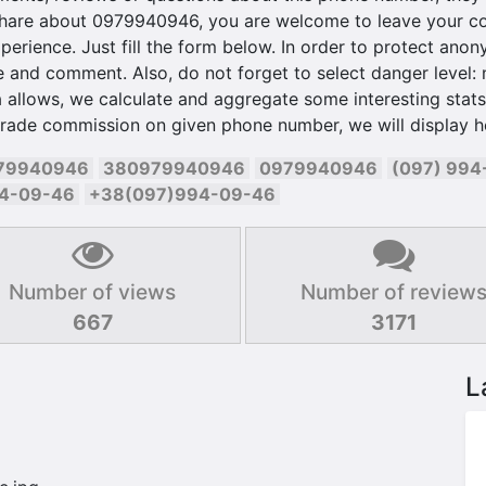
hare about 0979940946, you are welcome to leave your co
perience. Just fill the form below. In order to protect anony
and comment. Also, do not forget to select danger level: ne
 allows, we calculate and aggregate some interesting stats 
trade commission on given phone number, we will display h
79940946
380979940946
0979940946
(097) 994
94-09-46
+38(097)994-09-46
Number of views
Number of review
667
3171
L