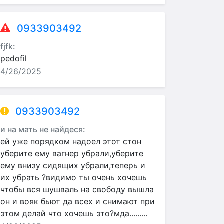
0933903492
fjfk:
pedofil
4/26/2025
0933903492
и на мать не найдеся:
ей уже порядком надоел этот стон
уберите ему вагнер убрали,уберите
ему внизу сидящих убрали,теперь и
их убрать ?видимо ты очень хочешь
чтобы вся шушваль на свободу вышла
он и вояк бьют да всех и снимают при
этом делай что хочешь это?мда.........