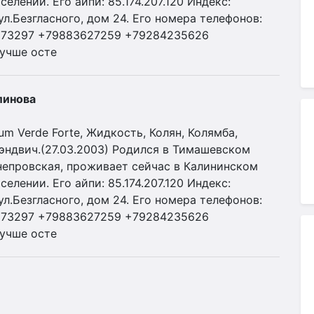
лении. Его айпи: 85.174.207.120 Индекс:
л.Безгласного, дом 24. Его номера телефонов:
273297 +79883627259 +79284235626
учше осте
линова
 Verde Forte, Жидкость, Колян, Колямба,
Сэндвич.(27.03.2003) Родился в Тимашевском
непровская, проживает сейчас в Калининском
лении. Его айпи: 85.174.207.120 Индекс:
л.Безгласного, дом 24. Его номера телефонов:
273297 +79883627259 +79284235626
учше осте