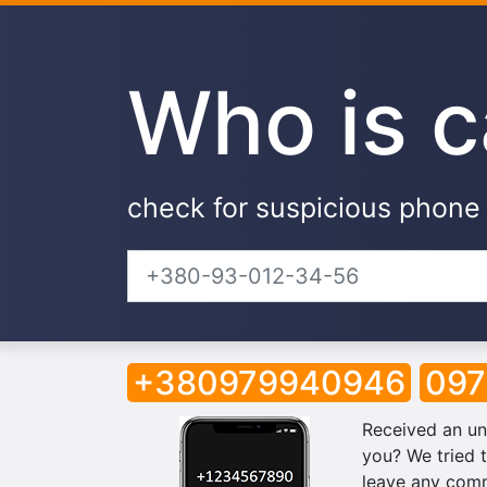
Who is c
check for suspicious phon
+380979940946
09
Received an un
you? We tried t
leave any comm