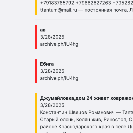
+79183785792 +79882627263 +79528
ttantum@mail.ru
— постоянная почта. Л
ав
3/28/2025
archive.ph/iU4hg
Ебига
3/28/2025
archive.ph/iU4hg
Джумайловка,дом 24 живет ховражо
3/28/2025
Константин Швецов Романович — Tantum
Старый олень, Колян жив, Риностоп, 
районе Краснодарского края в селе Д