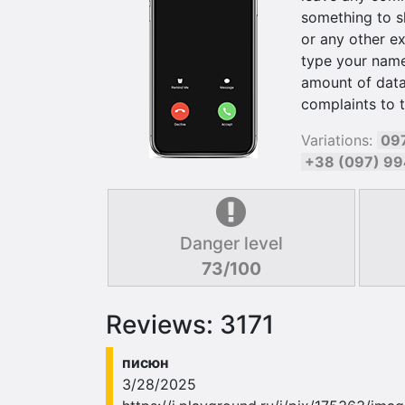
something to s
or any other ex
type your name 
amount of data
complaints to 
Variations:
09
+38 (097) 9
Danger level
73/100
Reviews: 3171
писюн
3/28/2025