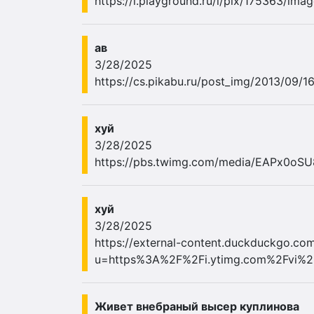
https://i.playground.ru/i/pix/175363/imag
ав
3/28/2025
https://cs.pikabu.ru/post_img/2013/09/
хуй
3/28/2025
https://pbs.twimg.com/media/EAPx0oSU
хуй
3/28/2025
https://external-content.duckduckgo.com
u=https%3A%2F%2Fi.ytimg.com%2Fvi%2
Живет внебраный высер куплинова