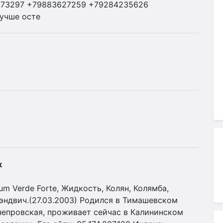
273297 +79883627259 +79284235626
учше осте
к
 Verde Forte, Жидкость, Колян, Колямба,
Сэндвич.(27.03.2003) Родился в Тимашевском
непровская, проживает сейчас в Калининском