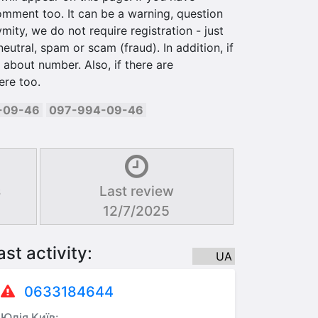
mment too. It can be a warning, question
mity, we do not require registration - just
utral, spam or scam (fraud). In addition, if
about number. Also, if there are
ere too.
-09-46
097-994-09-46
s
Last review
12/7/2025
ast activity:
UA
0633184644
Юлія Київ: