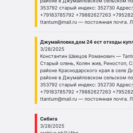
районе в Джумайловском сельском посе
353792 старый индекс: 352730 Адрес:у
+79183785792 +79882627263 +79528
ttantum@mail.ru
— постоянная почта. Л
Джумайловка,дом 24 ест отходы куп
3/28/2025
Константин Швецов Романович — Tantum
Старый олень, Колян жив, Риностоп, 
районе Краснодарского края в селе Д
районе в Джумайловском сельском посе
353792 старый индекс: 352730 Адрес:у
+79183785792 +79882627263 +79528
ttantum@mail.ru
— постоянная почта. Л
Сибига
3/28/2025