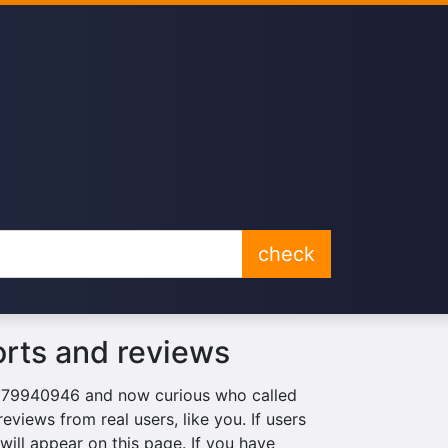
check
rts and reviews
 0979940946 and now curious who called
eviews from real users, like you. If users
ill appear on this page. If you have