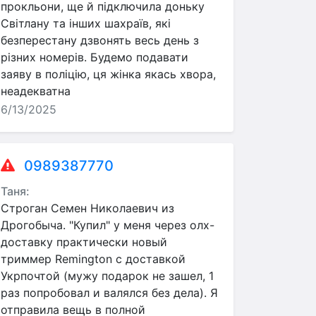
прокльони, ще й підключила доньку
Світлану та інших шахраїв, які
безперестану дзвонять весь день з
різних номерів. Будемо подавати
заяву в поліцію, ця жінка якась хвора,
неадекватна
6/13/2025
0989387770
Таня:
Строган Семен Николаевич из
Дрогобыча. "Купил" у меня через олх-
доставку практически новый
триммер Remington с доставкой
Укрпочтой (мужу подарок не зашел, 1
раз попробовал и валялся без дела). Я
отправила вещь в полной