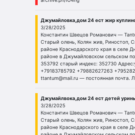
archive.ph/iU4hg
Джумайловка,дом 24 ест жир куплин
3/28/2025
Константин Швецов Романович — Tantum
Старый олень, Колян жив, Риностоп, 
районе Краснодарского края в селе Д
районе в Джумайловском сельском посе
353792 старый индекс: 352730 Адрес:у
+79183785792 +79882627263 +79528
ttantum@mail.ru
— постоянная почта. Л
Джумайлвока,дом 24 ест детей урин
3/28/2025
Константин Швецов Романович — Tantum
Старый олень, Колян жив, Риностоп, 
районе Краснодарского края в селе Д
районе в Джумайловском сельском посе