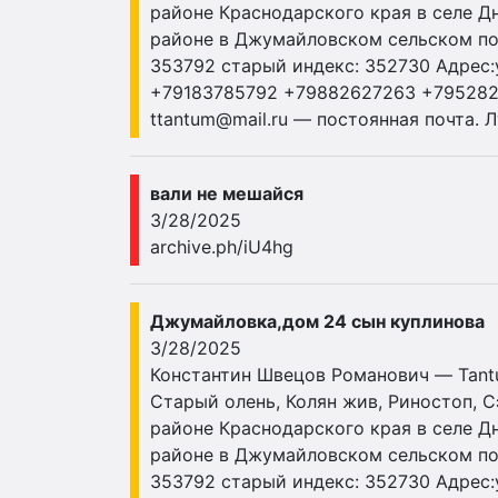
районе Краснодарского края в селе Д
районе в Джумайловском сельском посе
353792 старый индекс: 352730 Адрес:у
+79183785792 +79882627263 +79528
ttantum@mail.ru
— постоянная почта. Л
вали не мешайся
3/28/2025
archive.ph/iU4hg
Джумайловка,дом 24 сын куплинова
3/28/2025
Константин Швецов Романович — Tantum
Старый олень, Колян жив, Риностоп, 
районе Краснодарского края в селе Д
районе в Джумайловском сельском посе
353792 старый индекс: 352730 Адрес:у