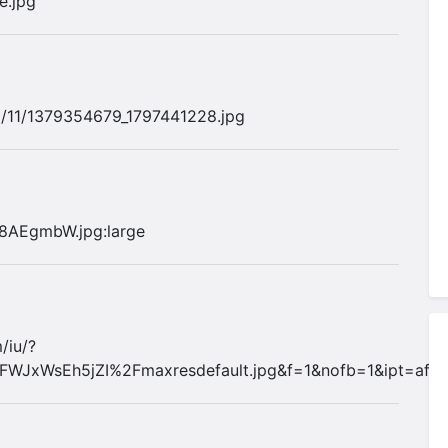
e.jpg
16/11/1379354679_1797441228.jpg
8AEgmbW.jpg:large
/iu/?
FWJxWsEh5jZI%2Fmaxresdefault.jpg&f=1&nofb=1&ipt=a