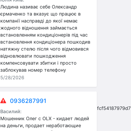
Людина називає себе Олександр
єрмаченко та вказує що працює в
компанії насправді до якої немає
жодного відношення займається
встановленням кондиціонерів під час
встановлення кондиціонера пошкодив
натяжну стелю після чого відмовився
відновлювати пошкодження
компенсовувати збитки і просто
заблокував номер телефону
5/28/2026
0936287991
f4366e649a1693d2530b73d063dc99c02988dfcf54187979d
Василий:
Мошенник Олег с OLX - кидает людей
на деньги, продает неработающие