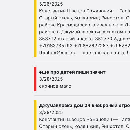
3/28/2025
Константин Швецов Романович — Tantum
Старый олень, Колян жив, Риностоп, 
районе Краснодарского края в селе Д
районе в Джумайловском сельском посе
353792 старый индекс: 352730 Адрес:у
+79183785792 +79882627263 +79528
ttantum@mail.ru
— постоянная почта. Л
еще про детей пиши значит
3/28/2025
скринов мало
Джумайловка,дом 24 внебраный отро
3/28/2025
Константин Швецов Романович — Tantum
Старый олень, Колян жив, Риностоп, 