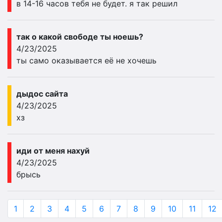
в 14-16 часов тебя не будет. я так решил
так о какой свободе ты ноешь?
4/23/2025
ты само оказывается её не хочешь
дыдос сайта
4/23/2025
хз
иди от меня нахуй
4/23/2025
брысь
1
2
3
4
5
6
7
8
9
10
11
12