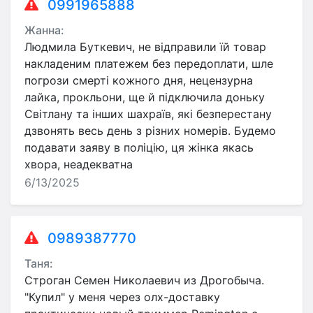
0991965888
Жанна:
Людмила Буткевич, не відправили їй товар
накладеним платежем без передоплати, шле
погрози смерті кожного дня, нецензурна
лайка, прокльони, ще й підключила доньку
Світлану та інших шахраїв, які безперестану
дзвонять весь день з різних номерів. Будемо
подавати заяву в поліцію, ця жінка якась
хвора, неадекватна
6/13/2025
0989387770
Таня:
Строган Семен Николаевич из Дрогобыча.
"Купил" у меня через олх-доставку