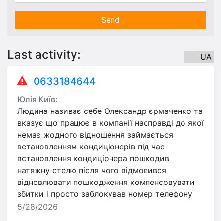
Send
Last activity:
UA
0633184644
Юлія Київ:
Людина називає себе Олександр єрмаченко та
вказує що працює в компанії насправді до якої
немає жодного відношення займається
встановленням кондиціонерів під час
встановлення кондиціонера пошкодив
натяжну стелю після чого відмовився
відновлювати пошкодження компенсовувати
збитки і просто заблокував номер телефону
5/28/2026