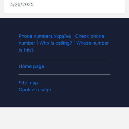
4/26/2025
Phone numbers Україна | Check phone
number | Who is calling? | Whose number
is this?
Home page
Site map
Cookies usage