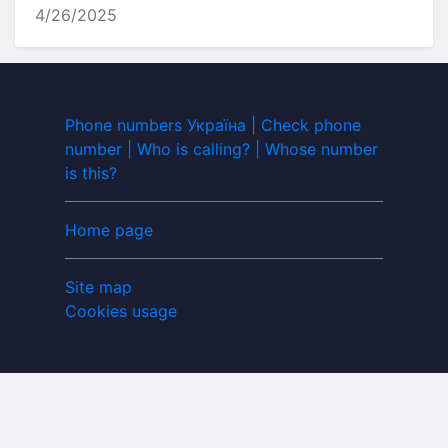
4/26/2025
Phone numbers Україна | Check phone
number | Who is calling? | Whose number
is this?
Home page
Site map
Cookies usage