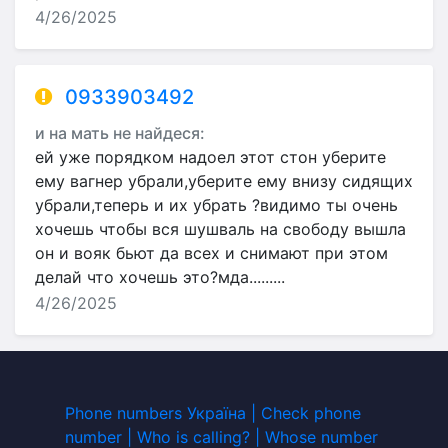
4/26/2025
0933903492
и на мать не найдеся:
ей уже порядком надоел этот стон уберите
ему вагнер убрали,уберите ему внизу сидящих
убрали,теперь и их убрать ?видимо ты очень
хочешь чтобы вся шушваль на свободу вышла
он и вояк бьют да всех и снимают при этом
делай что хочешь это?мда.........
4/26/2025
Phone numbers Україна | Check phone
number | Who is calling? | Whose number