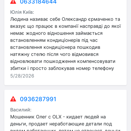
0633184644
Юлія Київ:
Людина називає себе Олександр єрмаченко та
вказує що працює в компанії насправді до якої
немає жодного відношення займається
встановленням кондиціонерів під час
встановлення кондиціонера пошкодив
натяжну стелю після чого відмовився
відновлювати пошкодження компенсовувати
збитки і просто заблокував номер телефону
5/28/2026
0936287991
Василий:
Мошенник Олег с OLX - кидает людей на
деньги, продает неработающие детали под
видом работающих, потом не отвечает, деньги