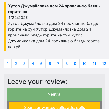
Хутор Джумайловка дом 24 проклинаю блядь
горите на
4/22/2025
Хутор Джумайловка дом 24 проклинаю блядь
горите на хуй Хутор Джумайловка дом 24
проклинаю блядь горите на хуй Хутор
Джумайловка дом 24 проклинаю блядь горите
на хуй
1
2
3
4
5
6
7
8
9
10
11
12
Leave your review:
Neutral
Spam, unwanted calls, ads, polls