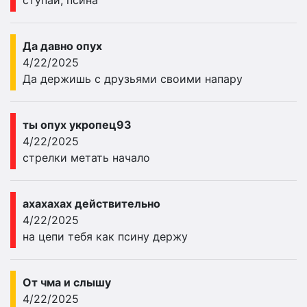
ступай, псина
Да давно опух
4/22/2025
Да держишь с друзьями своими напару
ты опух укропец93
4/22/2025
стрелки метать начало
ахахахах действительно
4/22/2025
на цепи тебя как псину держу
От чма и слышу
4/22/2025