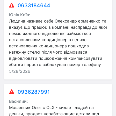
0633184644
Юлія Київ:
Людина називає себе Олександр єрмаченко та
вказує що працює в компанії насправді до якої
немає жодного відношення займається
встановленням кондиціонерів під час
встановлення кондиціонера пошкодив
натяжну стелю після чого відмовився
відновлювати пошкодження компенсовувати
збитки і просто заблокував номер телефону
5/28/2026
0936287991
Василий:
Мошенник Олег с OLX - кидает людей на
деньги, продает неработающие детали под