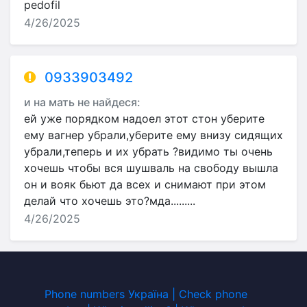
pedofil
4/26/2025
0933903492
и на мать не найдеся:
ей уже порядком надоел этот стон уберите
ему вагнер убрали,уберите ему внизу сидящих
убрали,теперь и их убрать ?видимо ты очень
хочешь чтобы вся шушваль на свободу вышла
он и вояк бьют да всех и снимают при этом
делай что хочешь это?мда.........
4/26/2025
Phone numbers Україна | Check phone